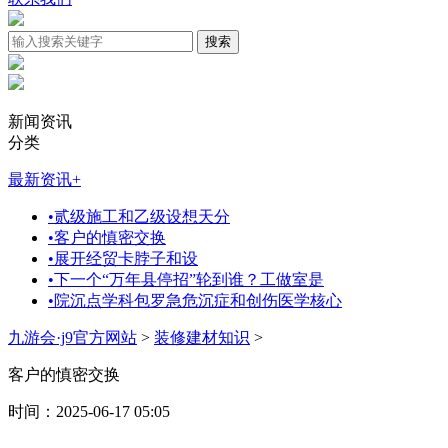
新闻资讯
分类
最新资讯
+
•
贰级施工和乙级设想天分
•
客户的慎密交换
•
展开经贸卡脖子和设
•
下一个“万年县停招”轮到谁？工做室是
•
院沉点学科包罗急危沉症和创伤医学核心
九游会·j9官方网站
>
装修建材知识
>
客户的慎密交换
时间：2025-06-17 05:05