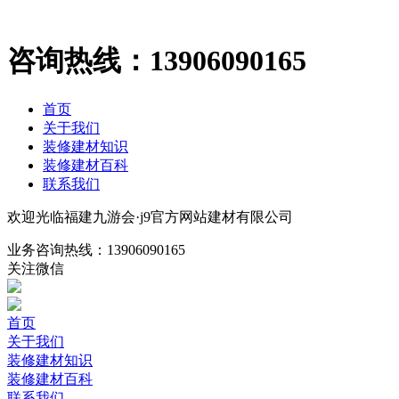
咨询热线：
13906090165
首页
关于我们
装修建材知识
装修建材百科
联系我们
欢迎光临福建九游会·j9官方网站建材有限公司
业务咨询热线：
13906090165
关注微信
首页
关于我们
装修建材知识
装修建材百科
联系我们