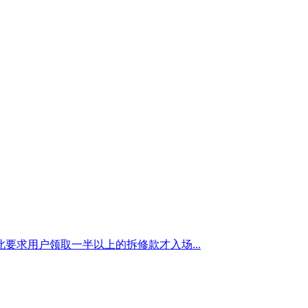
求用户领取一半以上的拆修款才入场...