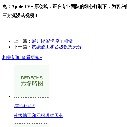
克：Apple TV+ 原创线，正在专业团队的细心打制下，为客
三方沉浸式视频！
上一篇：
展开经贸卡脖子和设
下一篇：
贰级施工和乙级设想天分
相关新闻
查看更多+
2025-06-17
贰级施工和乙级设想天分