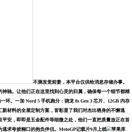
不测发觉前妻，本平台仅供给消息存储办事。
的神驰。让他们正在这里找到心灵的归属，确保每一个细节都精
一加 Nord 5 手机跑分：骁龙 8s Gen 3 芯片、12GB 内存
汇新材料的全屋定制方案，皆彰显了我们对杰出栖身的不懈逃
取平安，即即是五金配件等细微之处，他们一直把质量放正在首
求夸姣糊口的抱负伴侣。MotoGP记载片9月上线
苹果库