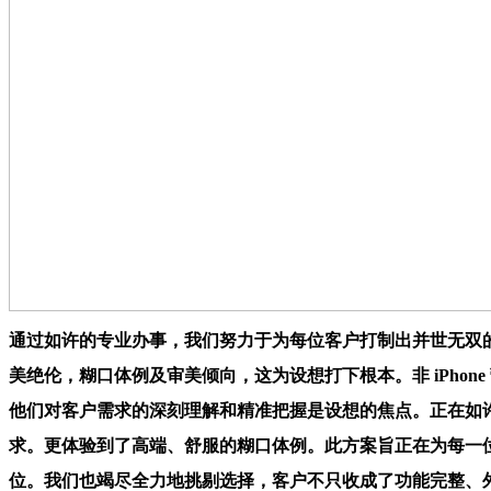
通过如许的专业办事，我们努力于为每位客户打制出并世无双
美绝伦，糊口体例及审美倾向，这为设想打下根本。非 iPhone
他们对客户需求的深刻理解和精准把握是设想的焦点。正在如
求。更体验到了高端、舒服的糊口体例。此方案旨正在为每一
位。我们也竭尽全力地挑剔选择，客户不只收成了功能完整、外