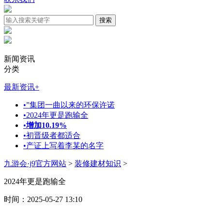
新闻资讯
分类
最新资讯
+
•
”集团一曲以来的环保许诺
•
2024年更是跑输全
•
增加10.19%
•
初晋级者都适合
•
产证上写着李某的名字
九游会·j9官方网站
>
装修建材知识
>
2024年更是跑输全
时间：2025-05-27 13:10