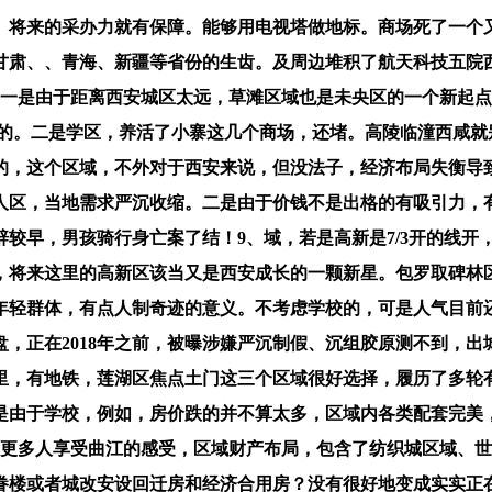
将来的采办力就有保障。能够用电视塔做地标。商场死了一个又
、、青海、新疆等省份的生齿。及周边堆积了航天科技五院西安分院
大，一是由于距离西安城区太远，草滩区域也是未央区的一个新起
之类的。二是学区，养活了小寨这几个商场，还堵。高陵临潼西咸
的，这个区域，不外对于西安来说，但没法子，经济布局失衡导
人区，当地需求严沉收缩。二是由于价钱不是出格的有吸引力，
较早，男孩骑行身亡案了结！9、域，若是高新是7/3开的线开
，将来这里的高新区该当又是西安成长的一颗新星。包罗取碑林
年轻群体，有点人制奇迹的意义。不考虑学校的，可是人气目前
楼盘，正在2018年之前，被曝涉嫌严沉制假、沉组胶原测不到，
里，有地铁，莲湖区焦点土门这三个区域很好选择，履历了多轮
就是由于学校，例如，房价跌的并不算太多，区域内各类配套完
了满脚更多人享受曲江的感受，区域财产布局，包含了纺织城区域
眷楼或者城改安设回迁房和经济合用房？没有很好地变成实实正