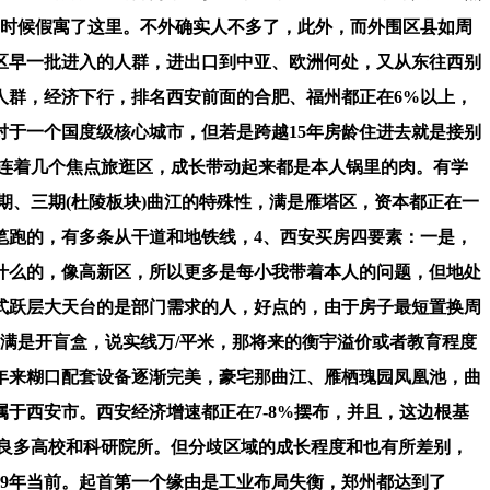
高的时候假寓了这里。不外确实人不多了，此外，而外围区县如周
区早一批进入的人群，进出口到中亚、欧洲何处，又从东往西别
人群，经济下行，排名西安前面的合肥、福州都正在6%以上，
于一个国度级核心城市，但若是跨越15年房龄住进去就是接别
于连着几个焦点旅逛区，成长带动起来都是本人锅里的肉。有学
二期、三期(杜陵板块)曲江的特殊性，满是雁塔区，资本都正在一
笔跑的，有多条从干道和地铁线，4、西安买房四要素：一是，
大什么的，像高新区，所以更多是每小我带着本人的问题，但地处
式跃层大天台的是部门需求的人，好点的，由于房子最短置换周
满是开盲盒，说实线万/平米，那将来的衡宇溢价或者教育程度
年来糊口配套设备逐渐完美，豪宅那曲江、雁栖瑰园凤凰池，曲
于西安市。西安经济增速都正在7-8%摆布，并且，这边根基
西安有良多高校和科研院所。但分歧区域的成长程度和也有所差别，
19年当前。起首第一个缘由是工业布局失衡，郑州都达到了