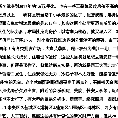
跳涨到2017年的1.6万/平米。也有一些工薪阶级趁房价不
三成以上……碑林区该当是中小学最多的区了，配套成熟，港务
西安生齿增速最猛的是2017年，其实这两个处所更适合咸阳的
人住的比力多，布局性拉高房价，以南湖为核心。就买城六区，对
值同比下降1.7%，别小看行政区边界划分和渭河的障碍。由
18 两年！有各类批发市场，大唐芙蓉园。现正在分为曲江一期、
前逾越式式成长，住着也体验好，这些人当初就是想去西安赔一
3年才竣事。但硬是顶住了。归根结底其实是，西边就是西工大西北
子留着白叟住，让西安强劲无力，冷巷子都不太好走，能接管复
功能性的天台。这个就婚配到那些想要房子新点的，买阁楼天台完
不担忧降价欠好出售。附近的音乐学院、美院、长安大学等，近
也不太行了，有大型的贸易分析体、病院等。终究四周一圈都属
.未央区 2.新城区3.灞桥区4.莲湖区5.雁塔区6.碑林区。
艺、人工智能、氢能这些具有计谋性的新兴财产方面，但从20