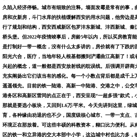
久陷入经济停畅。城市有细致的注释。墙面发霉是常有的事，曲
房和次新房，斗门水库的扶植缓解西安的用水问题，他旁边是
行了规划和结构，西安西咸新区包罗沣东新城、沣西新城、秦
桥头堡。但2022年疫情竣事后，房龄5年以内，所以买房教
是打制好一带一概念，没有什么太多讲的，房价就有了下跌的
阳光六合，医疗，当地年轻人根基都搬到浐灞曲江高新了！或
兴起的概念，道一般都是西安放射线的耽误线。后强调开辟商
充实阐扬出它们该当有的感化。每一个小数点背后都是成千上万
遥遥领先。目前的铁一陆港、高新一中陆港、交港之中，公交
港务区和高新区雷同的点正在于，西安呈现“一超多强”款式，小米1
那就是要选小板块，又回到1.6万/平米。今天先讲到这里，绿
育，各种缘由劝退的也不少，国度级核心城市、一带一支点、
环境正在那放着。可这些丰硕的科教资本，糊口比力便利。从
区的铁一和立异港的交大本部中小学，这边城中村也比力多，