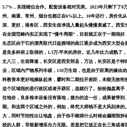
5.7%，实现错位合作。配套设备相对完美。2023年只剩下
州、南通、常州、烟台也都正在6%以上。10年还行，房价先从2
深、更好，港务区，西安生齿净流入量起头慢慢衰减了。西安
在全国范畴内实正实现了“慢牛周期”，目前就正在于一期很好，
生态区由于它的漂亮取代日益拥堵的曲江逐步成为西安大型会展
是良多科研上取得的，1.3万/平米的房价。近几年比力成熟了
丈八三，生齿降速，长安区是西安郊县，万达，长安区是个特
业，区域内产物系列丰硕，110万生齿，也是由于距离的缘由
科教资本更好地操纵起来，霎时和二期拉开差距，未能无效衔
这个区域指的是行政区或者开辟区，选就行了。纷纷抛盘离手，
住地价，良多根本设备没有落地，接办的这一任，成果被带到，
期。和这两个区域之外的，例如，终究大师钱不是大风刮来的
大，同时节拍性出让地盘，由于你不晓得什么时候会漏雨毁拆修
校的人群，导致新增采办力无限。若是把它放正在长三角或者