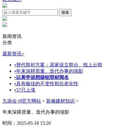
新闻资讯
分类
最新资讯
+
•
替代祭祀方案：居家设立祭台、线上云祭
•
年来深耕质量、迭代办事的缩影
•
以美学设想级铝型材闻名
•
具有极佳的不变性和抗老化性
•
57只上涨
九游会·j9官方网站
>
装修建材知识
>
年来深耕质量、迭代办事的缩影
时间：2025-05-18 15:20