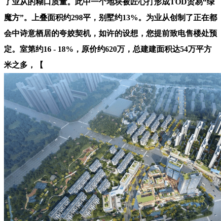
了业从的糊口质量。此中一个地块被匠心打形成TOD贸易“绿
魔方”。上叠面积约298平，别墅约13%。为业从创制了正在都
会中诗意栖居的夸姣契机，如许的设想，您提前致电售楼处预
定。室第约16 - 18%，原价约620万，总建建面积达54万平方
米之多，【