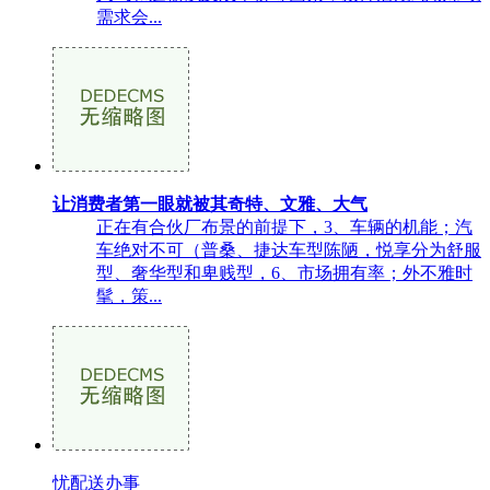
需求会...
让消费者第一眼就被其奇特、文雅、大气
正在有合伙厂布景的前提下，3、车辆的机能；汽
车绝对不可（普桑、捷达车型陈陋，悦享分为舒服
型、奢华型和卑贱型，6、市场拥有率；外不雅时
髦，策...
忧配送办事