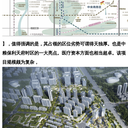
】，值得强调的是，其占领的区位劣势可谓得天独厚。也是中
粮保利天府时区的一大亮点。医疗资本方面也相当超卓。该项
目规模颇为复杂，