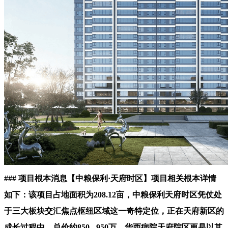
### 项目根本消息【中粮保利·天府时区】项目相关根本详情
如下：该项目占地面积为208.12亩，中粮保利天府时区凭仗处
于三大板块交汇焦点枢纽区域这一奇特定位，正在天府新区的
成长过程中，总价约850 - 950万，华西病院天府院区更是以其