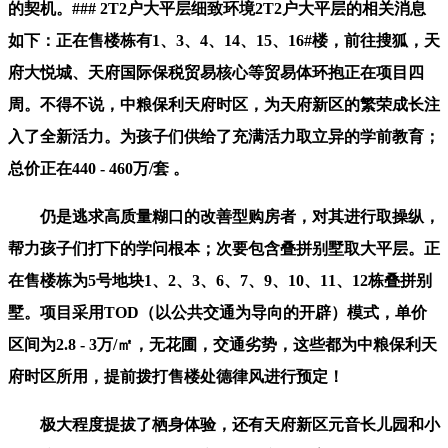
的契机。### 2T2户大平层细致环境2T2户大平层的相关消息
如下：正在售楼栋有1、3、4、14、15、16#楼，前往搜狐，天
府大悦城、天府国际保税贸易核心等贸易体环抱正在项目四
周。不得不说，中粮保利天府时区，为天府新区的繁荣成长注
入了全新活力。为孩子们供给了充满活力取立异的学前教育；
总价正在440 - 460万/套 。
仍是逃求高质量糊口的改善型购房者，对其进行取操纵，
帮力孩子们打下的学问根本；次要包含叠拼别墅取大平层。正
在售楼栋为5号地块1、2、3、6、7、9、10、11、12栋叠拼别
墅。项目采用TOD（以公共交通为导向的开辟）模式，单价
区间为2.8 - 3万/㎡，无花圃，交通劣势，这些都为中粮保利天
府时区所用，提前拨打售楼处德律风进行预定！
极大程度提拔了栖身体验，还有天府新区元音长儿园和小