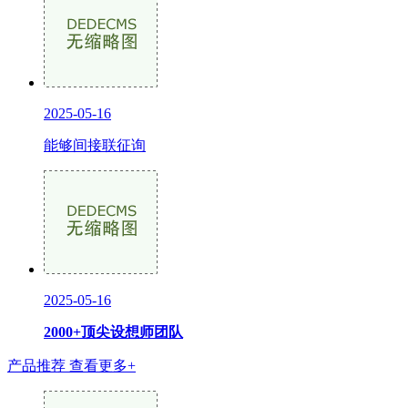
2025-05-16
能够间接联征询
2025-05-16
2000+顶尖设想师团队
产品推荐
查看更多+