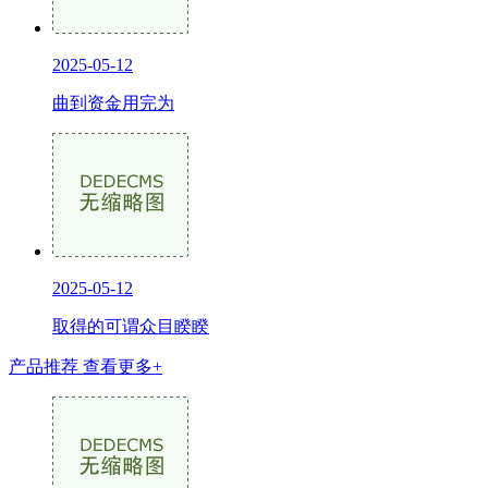
2025-05-12
曲到资金用完为
2025-05-12
取得的可谓众目睽睽
产品推荐
查看更多+