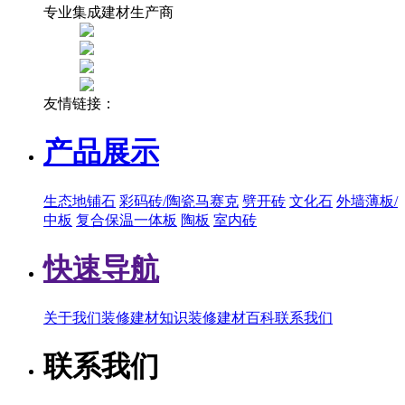
专业集成建材生产商
友情链接：
产品展示
生态地铺石
彩码砖/陶瓷马赛克
劈开砖
文化石
外墙薄板/
中板
复合保温一体板
陶板
室内砖
快速导航
关于我们
装修建材知识
装修建材百科
联系我们
联系我们