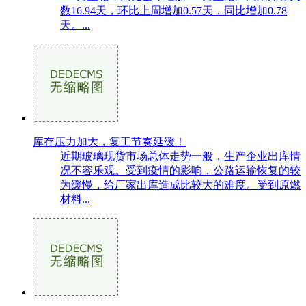
数16.94天，环比上周增加0.57天，同比增加0.78
天。...
库存压力加大，复工节奏延缓！
近期玻璃现货市场总体走势一般，生产企业出库情
况不容乐观。受到疫情的影响，公路运输恢复的较
为缓慢，给厂家出库造成比较大的难度。受到原燃
材料...