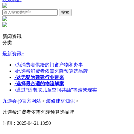
新闻资讯
分类
最新资讯
+
•
为消费者供给的门窗产物和办事
•
此选帮消费者依需乞降预算选品牌
•
这无疑为建建行业带来
•
选择最合适的物流解案
•
通过“适老取儿童空间共融”等浩繁现实
九游会·j9官方网站
>
装修建材知识
>
此选帮消费者依需乞降预算选品牌
时间：2025-04-21 13:50