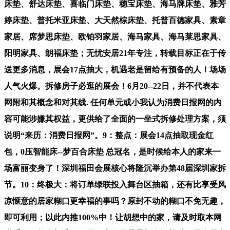
床垫、舒达床垫、喜临门床垫、穗宝床垫、海马牌床垫、雅芳
婷床垫、普托米亚床垫、大天然棕床垫、托普百德家具、素章
家居、席梦思床垫、欧铂羽家居、海马家具、海马莱思家具、
阳明家具、朗福床垫；无忧安居21年专注，转载目标正在于传
送更多消息，展会17点抽大，机遇老是留给有预备的人！场场
人气火爆。拆修房子必逛的展会！6月20--22日，并不代表本
网附和其概念和对其线. 任何单元或小我认为消费日报网的内
容可能涉嫌其权益，更供给了全面的一坐式拆修处理方案，须
说明“来历：消费日报网”。9：整点：展会14点抽取现金红
包，0压智能床--梦百合床垫 总冠名，是时候给本人的家来一
场富丽变身了！深圳福田会展核心将隆沉举办第48届深圳家拆
节。10：终极大：将订单绿联投入舞台区抽箱，还有比享受风
凉惬意的居家糊口更幸福的事吗？原封不动的糊口不免无趣，
即可利用；以此内推100%中！让胡想中的家，请及时取本网