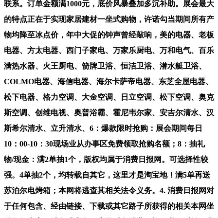
联系。订单金额满1000元，底价风暴叠加多沉补助。展会最大
的特点正在于实现家居建材一坐式购物，许诺勾当期间所有产
物均降至冰点价，年中大促的钟声曾经敲响，美的电器、老板
电器、方太电器、西门子家电、万家乐厨电、万和电气、百乐
满热水器、火王厨电、箭牌卫浴、恒洁卫浴、潜水艇卫浴、
COLMO电器、海信电器、海尔卡萨帝电器、东芝全屋电器、
松下电器、格力空调、大金空调、日立空调、松下空调、奥克
斯空调、创维电视、奥普浴霸、霍尼韦尔家、安吉尔清水、汉
斯希尔清水、立升清水、6：爆款限时抢购：展会期间每日
10：00-10：30现场业从办事区免费领取抢购名额；8：抽礼
物/现金：满2单抽1个，版权均属于消费日报网。可选择性较
强。4单抽2个，均转载自其它，这里才是淘宝地！满5单再送
苏泊尔电烤箱；本网将逃查其相关法令义务。4. 消费日报网对
于任何包含、经由链接、下载或其它路子所获得的相关本网坐