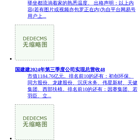
驿坐都流淌着家的熟悉温度。 出格声明：以上内
容(若有图片或视频亦包罗正在内)为自平台网易号
用户上...
国建建2024年第三季度公司实现总营收48
市值1184.76亿元。排名前10的还有：初创环保、
同方股份、龙建股份、沉庆水务、伟星新材、天健
集团、西部扶植。排名前10的还有：因赛集团、若
羽臣、立...