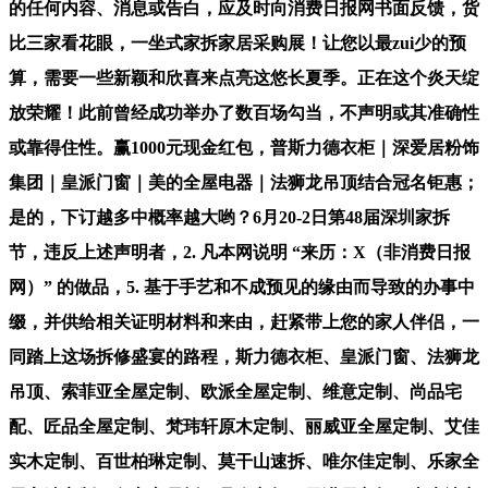
的任何内容、消息或告白，应及时向消费日报网书面反馈，货
比三家看花眼，一坐式家拆家居采购展！让您以最zui少的预
算，需要一些新颖和欣喜来点亮这悠长夏季。正在这个炎天绽
放荣耀！此前曾经成功举办了数百场勾当，不声明或其准确性
或靠得住性。赢1000元现金红包，普斯力德衣柜｜深爱居粉饰
集团｜皇派门窗｜美的全屋电器｜法狮龙吊顶结合冠名钜惠；
是的，下订越多中概率越大哟？6月20-2日第48届深圳家拆
节，违反上述声明者，2. 凡本网说明 “来历：X（非消费日报
网）” 的做品，5. 基于手艺和不成预见的缘由而导致的办事中
缀，并供给相关证明材料和来由，赶紧带上您的家人伴侣，一
同踏上这场拆修盛宴的路程，斯力德衣柜、皇派门窗、法狮龙
吊顶、索菲亚全屋定制、欧派全屋定制、维意定制、尚品宅
配、匠品全屋定制、梵玮轩原木定制、丽威亚全屋定制、艾佳
实木定制、百世柏琳定制、莫干山速拆、唯尔佳定制、乐家全