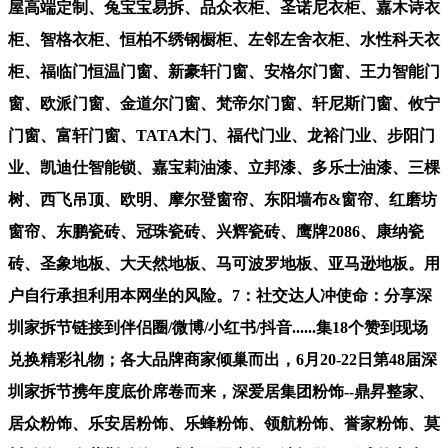
屋高端定制、兔宝宝易拆、品众衣柜、圣诺尼衣柜、嘉木诗衣
柜、智格衣柜、恒柏不绣钢橱柜、左邻左舍衣柜、水性科天衣
柜、福临门恒温门窗、新豪轩门窗、安格尔门窗、王力智能门
窗、欧派门窗、金道尔门窗、梵帝尔门窗、轩尼斯门窗、攸宁
门窗、富轩门窗、TATA木门、福代门业、龙裕门业、步阳门
业、凯迪仕智能锁、嘉宝莉油漆、立邦漆、多乐士油漆、三棵
树、西飞吊顶、欧明、摩尔登窗帘、东阳墙布&窗帘、红磨坊
窗帘、东鹏瓷砖、冠珠瓷砖、兴辉瓷砖、鹰牌2086、康纳瓷
砖、圣象地板、大天然地板、马可波罗地板、亚马逊地板。用
户自行承担利用本网坐的风险。7：社交达人冲使命：分享深
圳家拆节链接到伴侣圈/微博/小红书/抖音......集18个赞到现场
兑换精彩礼物；各大品牌商家倾巢而出，6月20-22日第48届深
圳家拆节携年度底价席卷而来，深爱居集团粉饰--鼎昇整家、
居众粉饰、乐安居粉饰、乐蜂粉饰、领航粉饰、誉家粉饰、莫