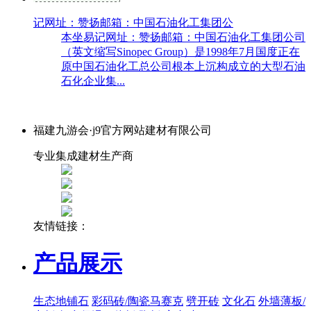
记网址：赞扬邮箱：中国石油化工集团公
本坐易记网址：赞扬邮箱：中国石油化工集团公司
（英文缩写Sinopec Group）是1998年7月国度正在
原中国石油化工总公司根本上沉构成立的大型石油
石化企业集...
福建九游会·j9官方网站建材有限公司
专业集成建材生产商
友情链接：
产品展示
生态地铺石
彩码砖/陶瓷马赛克
劈开砖
文化石
外墙薄板/