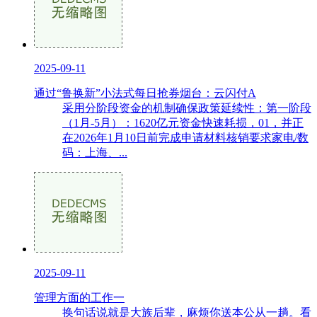
2025-09-11
通过“鲁换新”小法式每日抢券烟台：云闪付A
采用分阶段资金的机制确保政策延续性：第一阶段
（1月-5月）：1620亿元资金快速耗损，01，并正
在2026年1月10日前完成申请材料核销要求家电/数
码：上海、...
2025-09-11
管理方面的工作一
换句话说就是大族后辈，麻烦你送本公从一趟。看