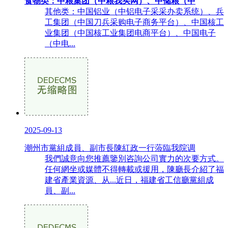
食物类：中粮集团（中粮我买网）、中储粮（中
其他类：中国铝业（中铝电子采采办卖系统）、兵
工集团（中国刀兵采购电子商务平台）、中国核工
业集团（中国核工业集团电商平台）、中国电子
（中电...
2025-09-13
潮州市黨組成員、副市長陳紅政一行蒞臨我院调
我們誠意向您推薦鑒別咨詢公司實力的次要方式。
任何網坐或媒體不得轉載或援用，陳廳長介紹了福
建省產業資源、从...近日，福建省工信廳黨組成
員、副...