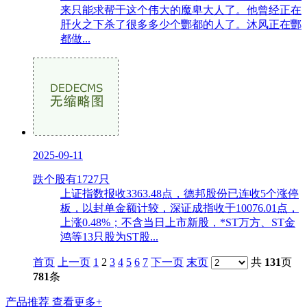
来只能求帮于这个伟大的魔卑大人了。他曾经正在
肝火之下杀了很多多少个酆都的人了。沐风正在酆
都做...
2025-09-11
跌个股有1727只
上证指数报收3363.48点，德邦股份已连收5个涨停
板，以封单金额计较，深证成指收于10076.01点，
上涨0.48%；不含当日上市新股，*ST万方、ST金
鸿等13只股为ST股...
首页
上一页
1
2
3
4
5
6
7
下一页
末页
共
131
页
781
条
产品推荐
查看更多+