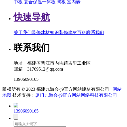
中板
复合保温一体板
陶板
室内砖
快速导航
关于我们
装修建材知识
装修建材百科
联系我们
联系我们
地址：福建省晋江市内坑镇吉里工业区
邮箱：31769512@qq.com
13906090165
版权所有 © 2023 福建九游会·j9官方网站建材有限公司
网站
地图
技术支持：
厦门九游会·j9官方网站网络科技有限公司
13906090165