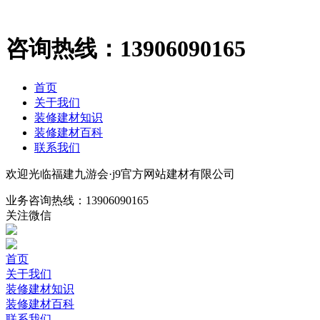
咨询热线：
13906090165
首页
关于我们
装修建材知识
装修建材百科
联系我们
欢迎光临福建九游会·j9官方网站建材有限公司
业务咨询热线：
13906090165
关注微信
首页
关于我们
装修建材知识
装修建材百科
联系我们