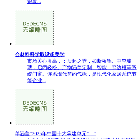
得聚...
合材料科学取设想美学
市场关心度高，：后起之秀，如断桥铝、中空玻
璃，启闭轻松。产物涵盖定制、智能、窄边框等系
统门窗。连系现代简约气概，是现代化家居系统节
能企业...
单涵盖“2025年中国十大承建单元”、“