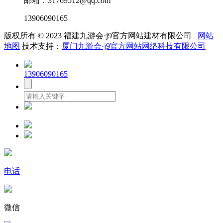
邮箱：31769512@qq.com
13906090165
版权所有 © 2023 福建九游会·j9官方网站建材有限公司
网站
地图
技术支持：
厦门九游会·j9官方网站网络科技有限公司
13906090165
电话
微信